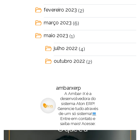
fevereiro 2023
(2)
março 2023
(6)
maio 2023
(1)
julho 2022
(4)
outubro 2022
(2)
ambarxerp
A Ambar-X é a
desenvolvedora do
sistema Aton ERP!
Gerencie tudo através
de um só sistema!
Entre em contato e
saiba mais!
Acesse: