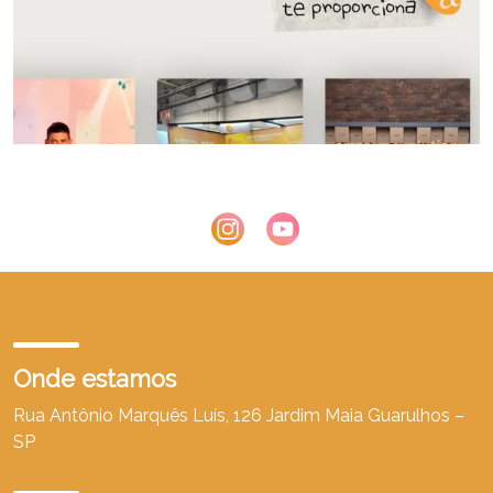
Onde estamos
Rua Antônio Marquês Luís, 126 Jardim Maia Guarulhos –
SP