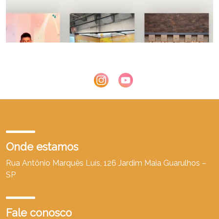
Onde estamos
Rua Antônio Marquês Luís, 126 Jardim Maia Guarulhos –
SP
Fale conosco