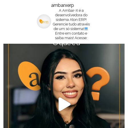
ambarxerp
A Ambar-X é a
desenvolvedora do
sistema Aton ERP!
Gerencie tudo através
de um só sistema!
Entre em contato e
saiba mais!
Acesse: